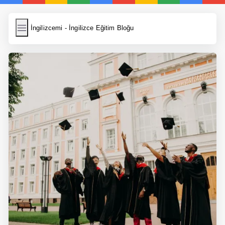
İngilizcemi
İngilizcemi - İngilizce Eğitim Bloğu
İngilizce Kelimeler
Resim Yükle
Wordpress Cache
Anasayfa
İngilizce Yemek Tarifleri
İngilizce Şarkı Sözleri
5 Günde İngilizce
Bilinçaltı İngilizce
İngilizce Biyografiler