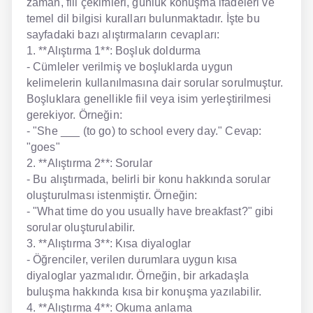
zaman, fiil çekimleri, günlük konuşma ifadeleri ve
temel dil bilgisi kuralları bulunmaktadır. İşte bu
sayfadaki bazı alıştırmaların cevapları:
1. **Alıştırma 1**: Boşluk doldurma
- Cümleler verilmiş ve boşluklarda uygun
kelimelerin kullanılmasına dair sorular sorulmuştur.
Boşluklara genellikle fiil veya isim yerleştirilmesi
gerekiyor. Örneğin:
- "She ___ (to go) to school every day." Cevap:
"goes"
2. **Alıştırma 2**: Sorular
- Bu alıştırmada, belirli bir konu hakkında sorular
oluşturulması istenmiştir. Örneğin:
- "What time do you usually have breakfast?" gibi
sorular oluşturulabilir.
3. **Alıştırma 3**: Kısa diyaloglar
- Öğrenciler, verilen durumlara uygun kısa
diyaloglar yazmalıdır. Örneğin, bir arkadaşla
buluşma hakkında kısa bir konuşma yazılabilir.
4. **Alıştırma 4**: Okuma anlama