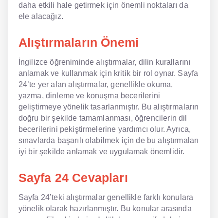
daha etkili hale getirmek için önemli noktaları da
ele alacağız.
NLP İngilizce
Alıştırmaların Önemi
Offline İngilizce
Online İngilizce
İngilizce öğreniminde alıştırmalar, dilin kurallarını
anlamak ve kullanmak için kritik bir rol oynar. Sayfa
Sözlük
24’te yer alan alıştırmalar, genellikle okuma,
yazma, dinleme ve konuşma becerilerini
Tavsiyeler
geliştirmeye yönelik tasarlanmıştır. Bu alıştırmaların
doğru bir şekilde tamamlanması, öğrencilerin dil
Gizlilik Politikası
becerilerini pekiştirmelerine yardımcı olur. Ayrıca,
sınavlarda başarılı olabilmek için de bu alıştırmaları
Bize Ulaşın
iyi bir şekilde anlamak ve uygulamak önemlidir.
Sayfa 24 Cevapları
Sayfa 24’teki alıştırmalar genellikle farklı konulara
yönelik olarak hazırlanmıştır. Bu konular arasında