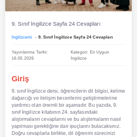
İngilizce
Dil Eğitimi
9. Sınıf İngilizce Sayfa 24 Cevapları
Dil Kursu
İngilizcemi
9. Sınıf İngilizce Sayfa 24 Cevapları
En Hızlı İngilizce
Yayınlanma Tarihi:
Kategori: En Uygun
16.05.2026
İngilizce
En Kolay İngilizce
En Ucuz İngilizce
Giriş
En Uygun İngilizce
9. sınıf İngilizce dersi, öğrencilerin dil bilgisi, kelime
dağarcığı ve iletişim becerilerini geliştirmelerine
Hipnozla İngilizce
yardımcı olan önemli bir aşamadır. Bu yazıda, 9.
Hızlı İngilizce
sınıf İngilizce kitabının 24. sayfasındaki
alıştırmaların cevaplarını ve bu alıştırmaların nasıl
İngilizce Kursu Yorum
yapılması gerektiğine dair ipuçlarını bulacaksınız.
Doğru cevaplarla birlikte, dil öğrenim sürecinizi
İngilizce Kursu