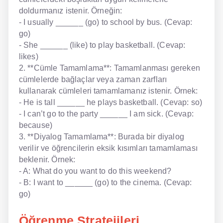
doldurmanız istenir. Örneğin:
- I usually ______ (go) to school by bus. (Cevap:
go)
- She ______ (like) to play basketball. (Cevap:
likes)
2. **Cümle Tamamlama**: Tamamlanması gereken
cümlelerde bağlaçlar veya zaman zarfları
kullanarak cümleleri tamamlamanız istenir. Örnek:
- He is tall ______ he plays basketball. (Cevap: so)
- I can’t go to the party ______ I am sick. (Cevap:
because)
3. **Diyalog Tamamlama**: Burada bir diyalog
verilir ve öğrencilerin eksik kısımları tamamlaması
beklenir. Örnek:
- A: What do you want to do this weekend?
- B: I want to ______ (go) to the cinema. (Cevap:
go)
Öğrenme Stratejileri