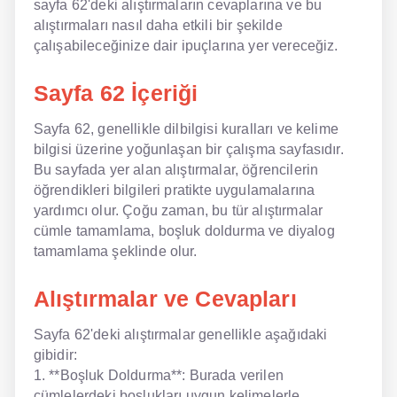
sayfa 62'deki alıştırmaların cevaplarına ve bu
alıştırmaları nasıl daha etkili bir şekilde
NLP İngilizce
çalışabileceğinize dair ipuçlarına yer vereceğiz.
Offline İngilizce
Sayfa 62 İçeriği
Online İngilizce
Sayfa 62, genellikle dilbilgisi kuralları ve kelime
Sözlük
bilgisi üzerine yoğunlaşan bir çalışma sayfasıdır.
Bu sayfada yer alan alıştırmalar, öğrencilerin
Tavsiyeler
öğrendikleri bilgileri pratikte uygulamalarına
yardımcı olur. Çoğu zaman, bu tür alıştırmalar
Gizlilik Politikası
cümle tamamlama, boşluk doldurma ve diyalog
tamamlama şeklinde olur.
Bize Ulaşın
Alıştırmalar ve Cevapları
Sayfa 62'deki alıştırmalar genellikle aşağıdaki
gibidir:
1. **Boşluk Doldurma**: Burada verilen
cümlelerdeki boşlukları uygun kelimelerle