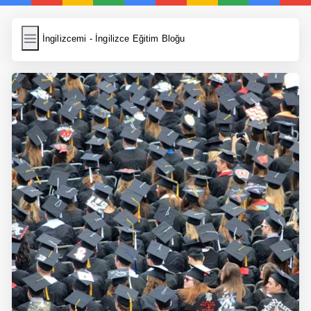
İngilizcemi
İngilizcemi - İngilizce Eğitim Bloğu
İngilizce Kelimeler
Resim Yükle
Wordpress Cache
Anasayfa
İngilizce Yemek Tarifleri
İngilizce Şarkı Sözleri
5 Günde İngilizce
Bilinçaltı İngilizce
İngilizce Biyografiler