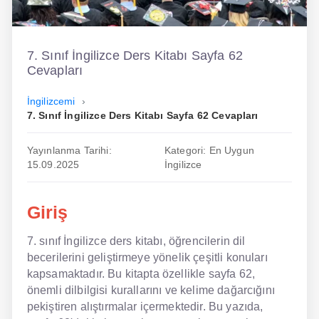
İngilizce
Dil Eğitimi
7. Sınıf İngilizce Ders Kitabı Sayfa 62
Cevapları
Dil Kursu
İngilizcemi
En Hızlı İngilizce
7. Sınıf İngilizce Ders Kitabı Sayfa 62 Cevapları
En Kolay İngilizce
Yayınlanma Tarihi:
Kategori: En Uygun
15.09.2025
İngilizce
En Ucuz İngilizce
En Uygun İngilizce
Giriş
Hipnozla İngilizce
7. sınıf İngilizce ders kitabı, öğrencilerin dil
becerilerini geliştirmeye yönelik çeşitli konuları
Hızlı İngilizce
kapsamaktadır. Bu kitapta özellikle sayfa 62,
İngilizce Kursu Yorum
önemli dilbilgisi kurallarını ve kelime dağarcığını
pekiştiren alıştırmalar içermektedir. Bu yazıda,
İngilizce Kursu