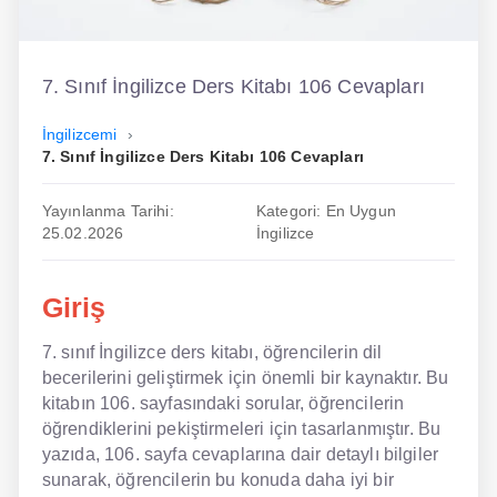
İngilizce
Dil Eğitimi
7. Sınıf İngilizce Ders Kitabı 106 Cevapları
Dil Kursu
İngilizcemi
7. Sınıf İngilizce Ders Kitabı 106 Cevapları
En Hızlı İngilizce
Yayınlanma Tarihi:
Kategori: En Uygun
En Kolay İngilizce
25.02.2026
İngilizce
En Ucuz İngilizce
Giriş
En Uygun İngilizce
7. sınıf İngilizce ders kitabı, öğrencilerin dil
Hipnozla İngilizce
becerilerini geliştirmek için önemli bir kaynaktır. Bu
kitabın 106. sayfasındaki sorular, öğrencilerin
Hızlı İngilizce
öğrendiklerini pekiştirmeleri için tasarlanmıştır. Bu
İngilizce Kursu Yorum
yazıda, 106. sayfa cevaplarına dair detaylı bilgiler
sunarak, öğrencilerin bu konuda daha iyi bir
İngilizce Kursu