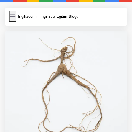
İngilizcemi
İngilizcemi - İngilizce Eğitim Bloğu
İngilizce Kelimeler
Resim Yükle
Wordpress Cache
Anasayfa
İngilizce Yemek Tarifleri
İngilizce Şarkı Sözleri
5 Günde İngilizce
Bilinçaltı İngilizce
İngilizce Biyografiler