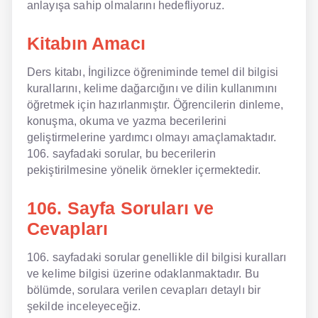
anlayışa sahip olmalarını hedefliyoruz.
NLP İngilizce
Kitabın Amacı
Offline İngilizce
Ders kitabı, İngilizce öğreniminde temel dil bilgisi
kurallarını, kelime dağarcığını ve dilin kullanımını
Online İngilizce
öğretmek için hazırlanmıştır. Öğrencilerin dinleme,
Sözlük
konuşma, okuma ve yazma becerilerini
geliştirmelerine yardımcı olmayı amaçlamaktadır.
Tavsiyeler
106. sayfadaki sorular, bu becerilerin
pekiştirilmesine yönelik örnekler içermektedir.
Gizlilik Politikası
106. Sayfa Soruları ve
Bize Ulaşın
Cevapları
106. sayfadaki sorular genellikle dil bilgisi kuralları
ve kelime bilgisi üzerine odaklanmaktadır. Bu
bölümde, sorulara verilen cevapları detaylı bir
şekilde inceleyeceğiz.