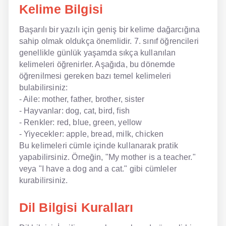
Kelime Bilgisi
NLP İngilizce
Başarılı bir yazılı için geniş bir kelime dağarcığına
sahip olmak oldukça önemlidir. 7. sınıf öğrencileri
Offline İngilizce
genellikle günlük yaşamda sıkça kullanılan
Online İngilizce
kelimeleri öğrenirler. Aşağıda, bu dönemde
öğrenilmesi gereken bazı temel kelimeleri
Sözlük
bulabilirsiniz:
- Aile: mother, father, brother, sister
Tavsiyeler
- Hayvanlar: dog, cat, bird, fish
- Renkler: red, blue, green, yellow
Gizlilik Politikası
- Yiyecekler: apple, bread, milk, chicken
Bu kelimeleri cümle içinde kullanarak pratik
Bize Ulaşın
yapabilirsiniz. Örneğin, "My mother is a teacher."
veya "I have a dog and a cat." gibi cümleler
kurabilirsiniz.
Dil Bilgisi Kuralları