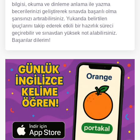
bilgisi, okuma ve dinleme anlama ile yazma
becerilerinizi geliştirerek sınavda başarılı olma
şansınızı artırabilirsiniz. Yukarıda belirtilen
ipuçlarını takip ederek etkili bir hazırlık süreci
geçirebilir ve sınavdan yüksek not alabilirsiniz.
Başarılar dilerim!