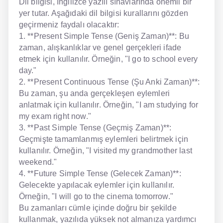
Dil bilgisi, İngilizce yazılı sınavlarında önemli bir
yer tutar. Aşağıdaki dil bilgisi kurallarını gözden
geçirmeniz faydalı olacaktır:
1. **Present Simple Tense (Geniş Zaman)**: Bu
zaman, alışkanlıklar ve genel gerçekleri ifade
etmek için kullanılır. Örneğin, "I go to school every
day."
2. **Present Continuous Tense (Şu Anki Zaman)**:
Bu zaman, şu anda gerçekleşen eylemleri
anlatmak için kullanılır. Örneğin, "I am studying for
my exam right now."
3. **Past Simple Tense (Geçmiş Zaman)**:
Geçmişte tamamlanmış eylemleri belirtmek için
kullanılır. Örneğin, "I visited my grandmother last
weekend."
4. **Future Simple Tense (Gelecek Zaman)**:
Gelecekte yapılacak eylemler için kullanılır.
Örneğin, "I will go to the cinema tomorrow."
Bu zamanları cümle içinde doğru bir şekilde
kullanmak, yazılıda yüksek not almanıza yardımcı