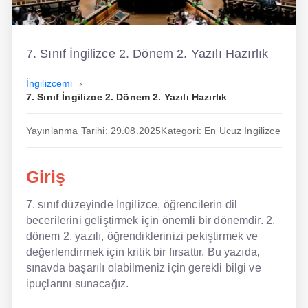
İngilizce
Dil Eğitimi
7. Sınıf İngilizce 2. Dönem 2. Yazılı Hazırlık
Dil Kursu
İngilizcemi
7. Sınıf İngilizce 2. Dönem 2. Yazılı Hazırlık
En Hızlı İngilizce
Yayınlanma Tarihi: 29.08.2025
Kategori: En Ucuz İngilizce
En Kolay İngilizce
En Ucuz İngilizce
Giriş
En Uygun İngilizce
7. sınıf düzeyinde İngilizce, öğrencilerin dil
becerilerini geliştirmek için önemli bir dönemdir. 2.
Hipnozla İngilizce
dönem 2. yazılı, öğrendiklerinizi pekiştirmek ve
Hızlı İngilizce
değerlendirmek için kritik bir fırsattır. Bu yazıda,
sınavda başarılı olabilmeniz için gerekli bilgi ve
İngilizce Kursu Yorum
ipuçlarını sunacağız.
İngilizce Kursu