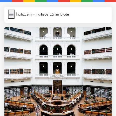
İngilizcemi
İngilizcemi - İngilizce Eğitim Bloğu
İngilizce Kelimeler
Resim Yükle
Wordpress Cache
Anasayfa
İngilizce Yemek Tarifleri
İngilizce Şarkı Sözleri
5 Günde İngilizce
Bilinçaltı İngilizce
İngilizce Biyografiler