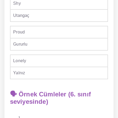
Shy
Utangaç
Proud
Gururlu
Lonely
Yalnız
🗣️ Örnek Cümleler (6. sınıf
seviyesinde)