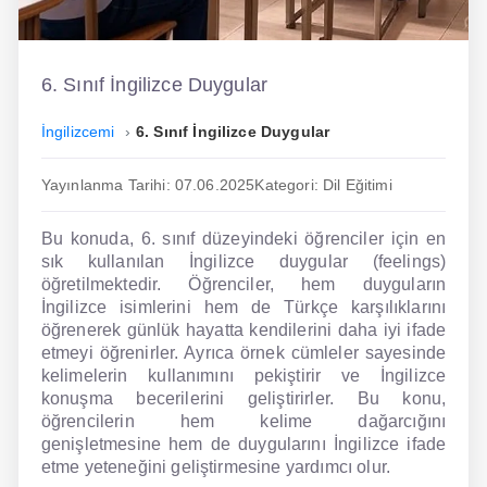
İngilizce
Dil Eğitimi
6. Sınıf İngilizce Duygular
Dil Kursu
İngilizcemi
6. Sınıf İngilizce Duygular
En Hızlı İngilizce
Yayınlanma Tarihi: 07.06.2025
Kategori: Dil Eğitimi
En Kolay İngilizce
Bu konuda, 6. sınıf düzeyindeki öğrenciler için en
En Ucuz İngilizce
sık kullanılan İngilizce duygular (feelings)
öğretilmektedir. Öğrenciler, hem duyguların
En Uygun İngilizce
İngilizce isimlerini hem de Türkçe karşılıklarını
öğrenerek günlük hayatta kendilerini daha iyi ifade
Hipnozla İngilizce
etmeyi öğrenirler. Ayrıca örnek cümleler sayesinde
kelimelerin kullanımını pekiştirir ve İngilizce
Hızlı İngilizce
konuşma becerilerini geliştirirler. Bu konu,
öğrencilerin hem kelime dağarcığını
İngilizce Kursu Yorum
genişletmesine hem de duygularını İngilizce ifade
etme yeteneğini geliştirmesine yardımcı olur.
İngilizce Kursu