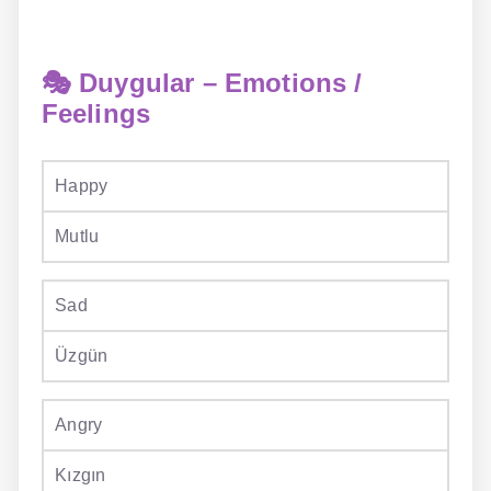
NLP İngilizce
🎭 Duygular – Emotions /
Offline İngilizce
Feelings
Online İngilizce
Sözlük
Happy
Tavsiyeler
Mutlu
Gizlilik Politikası
Sad
Bize Ulaşın
Üzgün
Angry
Kızgın