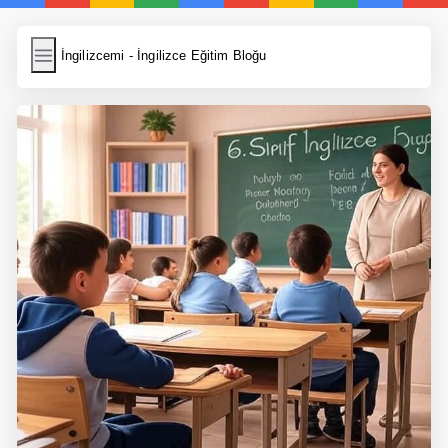
İngilizcemi
İngilizcemi - İngilizce Eğitim Bloğu
İngilizce Kelimeler
Resim Yükle
Wordpress Cache
Anasayfa
İngilizce Yemek Tarifleri
İngilizce Şarkı Sözleri
5 Günde İngilizce
Bilinçaltı İngilizce
İngilizce Biyografiler