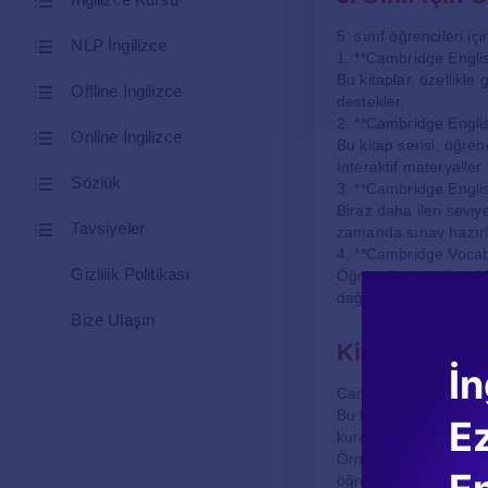
5. sınıf öğrencileri i
NLP İngilizce
1. **Cambridge Engli
Bu kitaplar, özellikle 
Offline İngilizce
destekler.
2. **Cambridge Engli
Online İngilizce
Bu kitap serisi, öğren
İnteraktif materyaller i
Sözlük
3. **Cambridge Englis
Biraz daha ileri seviye
Tavsiyeler
zamanda sınav hazırlığ
4. **Cambridge Vocab
Gizlilik Politikası
Öğrencilerin kelime bil
dağarcığını genişletme
Bize Ulaşın
Kitapların İçe
İn
Cambridge İngilizce k
Bu kitaplar, öğrencilere
E
kurallarını açıklayan 
Örneğin, dinleme bölü
öğrenciler, gerçek hay