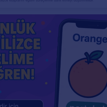
ilizce kitaplarını eğitim süreçlerine dahil etmeyi düşünmelidir.