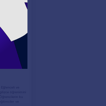
ratiği teşvik
lerini
ncelerini ifade
lanılabilir.
akip edebilirler.
er, internet
aynaklar,
 Eğlenceli ve
ngilizce öğrenimini
Öğrencilerin bu
ğitimciler ve