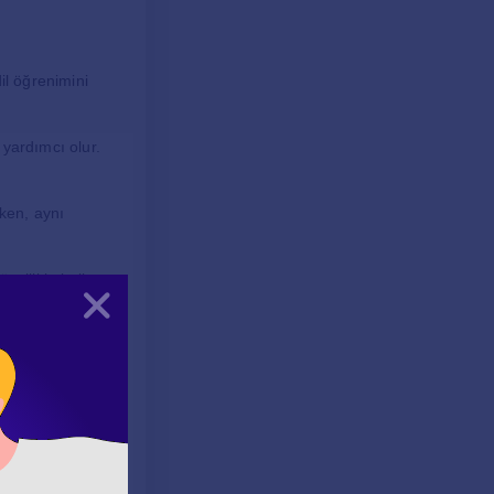
dil öğrenimini
e yardımcı olur.
rken, aynı
 özellikle kelime
Kapat
, okuma ve yazma.
rıca, dil bilgisi
r. Bu sayede
ş geliştirirler.