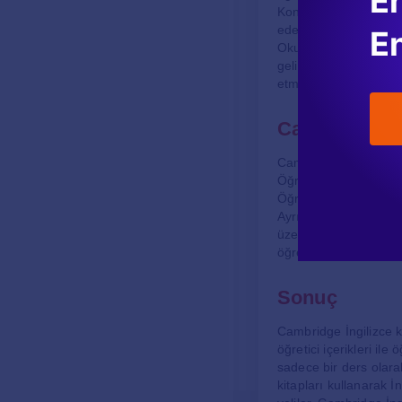
En
Konuşma aktiviteleri i
eder.
En
Okuma bölümleri, kısa
geliştirirken aynı za
etmeleri için yazılı al
Cambridge İng
Cambridge İngilizce ki
Öğretmenler, ders plan
Öğrenciler ise, evde b
Ayrıca, bu kitapların
üzerinden interaktif al
öğrencilerin dil öğreni
Sonuç
Cambridge İngilizce ki
öğretici içerikleri ile
sadece bir ders olara
kitapları kullanarak İ