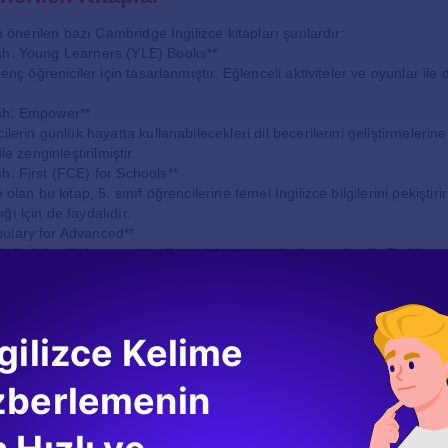
çin önerilen bazı Cambridge İngilizce kitapları şunlardır:
sh: Young Learners (YLE) Books**
genç öğreniciler için tasarlanmıştır. Eğlenceli aktiviteler ve oyunlar ile 
sh: Empower**
cilerin günlük hayatta kullanabilecekleri dil becerilerini geliştirmelerin
le zenginleştirilmiştir.
h: First (FCE) for Schools**
 olan bu kitap, 5. sınıf öğrencilerine temel İngilizce bilgilerini pekiştiri
ı için de faydalıdır.
ulary for Advanced**
gilerini geliştirmeye yönelik çeşitli alıştırmalar içermektedir. Bu kitap,
k isteyen öğrenciler için idealdir.
riği ve Yapısı
gilizce Kelime
itapları, genellikle dört ana dil becerisini kapsar: dinleme, konuşma
 her bir beceriyi geliştirmeleri için çeşitli interaktif aktiviteler sunar. Ay
zberlemenin
bölümler ile öğrencilerin dilin yapısını anlamalarına yardımcı olur.
mleri genellikle güncel konulara dayanan ses kayıtları ile destekleni
atta karşılaşabilecekleri konuşma biçimlerini dinleyerek daha iyi kavrayı