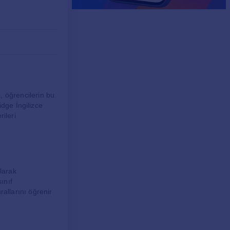
, öğrencilerin bu
idge İngilizce
rileri
olarak
sınıf
urallarını öğrenir