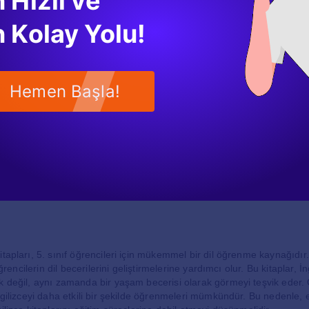
 Hızlı ve
se genellikle grup çalışmaları veya çiftler halinde yapılan diyaloglarla p
 Kolay Yolu!
 hikayeler ve makaleler içerebilir. Bu sayede öğrenciler, okuma beceri
manda yeni kelimeler öğrenirler. Yazma bölümleri ise, öğrencilerin düşü
ıştırmalar sunar.
Hemen Başla!
ilizce Kitaplarının Kullanımı
tapları, öğretmenler ve öğrenciler tarafından sınıf içinde ve dışında kul
larını bu kitaplar üzerinden oluşturabilir ve öğrencilerin ilerlemesini t
ireysel çalışmalar yaparak öğrendiklerini pekiştirebilirler.
 yanında ek kaynaklar ve online materyaller de bulunmaktadır. Öğrencil
ıştırmalar yapabilir ve dinleme becerilerini geliştirebilirler. Bu tür ek k
m sürecini daha keyifli ve etkili hale getirir.
tapları, 5. sınıf öğrencileri için mükemmel bir dil öğrenme kaynağıdır.
 öğrencilerin dil becerilerini geliştirmelerine yardımcı olur. Bu kitaplar, İ
k değil, aynı zamanda bir yaşam becerisi olarak görmeyi teşvik eder. 
ngilizceyi daha etkili bir şekilde öğrenmeleri mümkündür. Bu nedenle, e