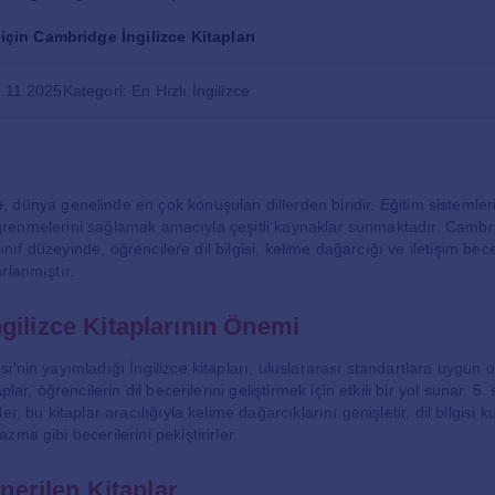
f için Cambridge İngilizce Kitapları
1.11.2025
Kategori: En Hızlı İngilizce
e
, dünya genelinde en çok konuşulan dillerden biridir. Eğitim sistemleri
de öğrenmelerini sağlamak amacıyla çeşitli kaynaklar sunmaktadır. Cambr
 sınıf düzeyinde, öğrencilere dil bilgisi, kelime dağarcığı ve iletişim bece
rlanmıştır.
gilizce Kitaplarının Önemi
'nin yayımladığı İngilizce kitapları, uluslararası standartlara uygun 
lar, öğrencilerin dil becerilerini geliştirmek için etkili bir yol sunar. 5. 
r, bu kitaplar aracılığıyla kelime dağarcıklarını genişletir, dil bilgisi k
ma gibi becerilerini pekiştirirler.
Önerilen Kitaplar