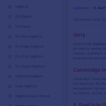
İngilizce
İngilizcemi
5. Sını
Dil Eğitimi
Yayınlanma Tarihi: 0
Dil Kursu
Giriş
En Hızlı İngilizce
Günümüzde
İngilizc
En Kolay İngilizce
dili etkili bir şekil
kitapları, özellikle 5.
En Ucuz İngilizce
kazandırmak için tasa
En Uygun İngilizce
Cambridge İn
Hipnozla İngilizce
Cambridge Üniversitesi
hazırlanmıştır. Bu kitap
Hızlı İngilizce
seviyesindeki öğrencile
ve dinleme, okuma, yaz
İngilizce Kursu Yorum
5. Sınıf İçin 
İngilizce Kursu