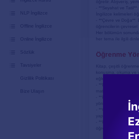
öğretir. Alışveriş, yem
- **Seyahat ve Tatil**
NLP İngilizce
İngilizce kelimeleri ö
- **Çevre ve Doğa**: 
Offline İngilizce
öğrencilerin çevresel
Her bölümün sonunda y
Online İngilizce
her tema ile ilgili di
Sözlük
Öğrenme Yönt
Tavsiyeler
Kitap, çeşitli öğrenme 
konuşma, okuma ve yaz
Gizlilik Politikası
eğlenceli hale getirir
- **Dinleme Aktiviteler
Bize Ulaşın
materyaller, gerçek ha
- **Rol Oyunları**: Öğ
İn
yöntem, iletişim beceri
- **Grup Çalışmaları**
yapma becerilerini geli
E
- **Projeler**: Kitap, 
öğrencilerin yaratıcıl
En