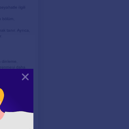
eyahatle ilgili
u bölüm,
ak tanır. Ayrıca,
r.
in dinleme,
öğrenmeyi daha
Kapat
ebilirler. Bu
rsatı bulurlar. Bu
 fikir alışverişi
nır. Bu projeler,