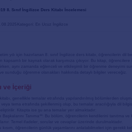
19 8. Sınıf İngilizce Ders Kitabı İncelemesi
5.08.2025
Kategori: En Ucuz İngilizce
m yılı için hazırlanan 8. sınıf İngilizce ders kitabı, öğrencilerin dil be
 kapsamlı bir kaynak olarak karşımıza çıkıyor. Bu kitap, öğrencilere İn
tirken, aynı zamanda eğlenceli ve etkileşimli bir öğrenme deneyimi su
sı ve sunduğu öğrenme olanakları hakkında detaylı bilgiler vereceğiz.
 ve İçeriği
s kitabı, genellikle temalar etrafında yapılandırılmış bölümlerden oluşm
 veya tema etrafında şekillenmiş olup, bu temalar aracılığıyla dil bilgisi
geliştirilir. Kitapta ise şu ana temalar yer almaktadır:
e Başkalarını Tanıma**: Bu bölüm, öğrencilerin kendilerini tanıtma ve 
anır. Temel ifadeler, sorular ve cevaplar üzerinde durulmaktadır.
 kısım, öğrencilerin günlük yaşamlarını anlatabilmeleri için gerekli kel