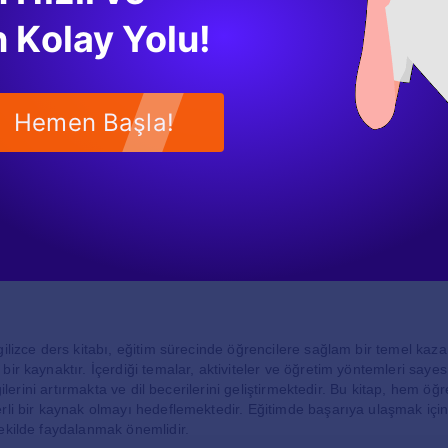
e ve Geri Bildirim
 Kolay Yolu!
 alan test ve quizler, öğrencilerin ilerlemelerini değerlendirmek için 
retmenlerin öğrencilerin hangi konularda daha fazla yardıma ihtiyaç
olur. Ayrıca, geri bildirim almak, öğrencilerin öğrenme süreçlerini gel
l oynar.
Hemen Başla!
İçin Kaynaklar
s kitabı, öğretmenler için de çeşitli kaynaklar sunmaktadır. Öğretmenler
yararlanarak, derslerini daha etkili bir şekilde planlayabilirler. Bu kı
r ve değerlendirme kriterleri gibi bilgiler içermektedir. Bu sayede, öğre
i bir hale getirebilir.
gilizce ders kitabı, eğitim sürecinde öğrencilere sağlam bir temel kaz
ir kaynaktır. İçerdiği temalar, aktiviteler ve öğretim yöntemleri sayes
lgilerini artırmakta ve dil becerilerini geliştirmektedir. Bu kitap, hem ö
rli bir kaynak olmayı hedeflemektedir. Eğitimde başarıya ulaşmak için
ekilde faydalanmak önemlidir.