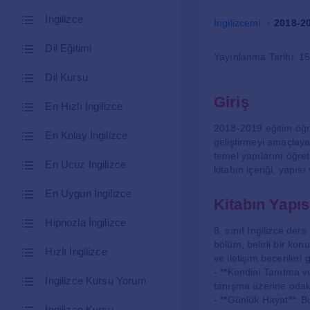
İngilizce
İngilizcemi
2018-20
Dil Eğitimi
Yayınlanma Tarihi: 1
Dil Kursu
Giriş
En Hızlı İngilizce
2018-2019 eğitim öğreti
En Kolay İngilizce
geliştirmeyi amaçlayan
temel yapılarını öğre
En Ucuz İngilizce
kitabın içeriği, yapı
En Uygun İngilizce
Kitabın Yapısı
Hipnozla İngilizce
8. sınıf İngilizce der
bölüm, belirli bir konu
Hızlı İngilizce
ve iletişim becerileri 
- **Kendini Tanıtma v
İngilizce Kursu Yorum
tanışma üzerine odakl
- **Günlük Hayat**: Bu
İngilizce Kursu