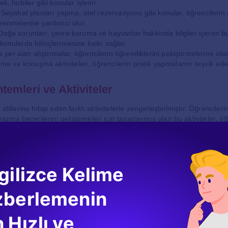
ek, hobiler gibi konular işlenir.
: Seyahat planları yapma, otel rezervasyonu gibi konular, öğrencilerin s
ğrenmelerine yardımcı olur.
Doğa sorunları, çevre koruma ve hayvanlar hakkında bilgiler içeren b
 konularda bilinçlenmesine katkı sağlar.
er alan alıştırmalar, öğrencilerin öğrendiklerini pekiştirmelerine olan
nleme ve konuşma aktiviteleri, öğrencilerin pratik yapmalarını teşvik ede
emleri ve Aktiviteler
stillerine hitap eden farklı aktivitelerle zenginleştirilmiştir. Öğrenciler
ma becerilerini geliştirmeleri için tasarlanmış olan bu aktiviteler, 
. Örneğin:
i**: Öğrenciler, sesli materyaller dinleyerek dinleme becerilerini geliştir
yatta karşılaşabilecekleri diyalogları içermektedir.
renciler, belirli senaryolar üzerinden rol oynayarak dil pratiği yapma fı
gilizce Kelime
lerini güçlendirir.
: Öğrenciler, küçük gruplar halinde çalışarak, birlikte problem çözme ve
ştirebilirler.
zberlemenin
öğrencilerin araştırma yaparak çeşitli projeler geliştirmelerine olanak ta
ıklarını ortaya çıkarmalarına yardımcı olur.
 Hızlı ve