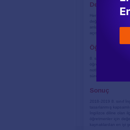
Değerlendirm
En
Her bölüm sonunda yer
değerlendirmeler, öğ
anlamalarına yardımcı 
açısından kritik bir ro
Öğretmenler 
8. sınıf İngilizce der
öğretmen kılavuzundan 
notları, ek aktivitele
süreçlerini daha veriml
Sonuç
2018-2019 8. sınıf İn
tasarlanmış kapsamlı b
İngilizce diline olan i
öğretmenler için değe
kaynaklardan en iyi ş