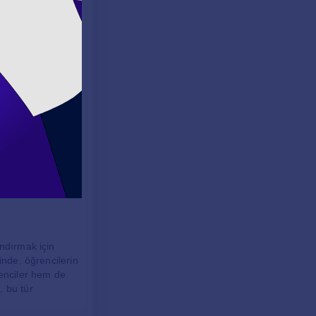
önemlidir. Bu
 duyduğunu
iştirmeleri
, kitabın
lavuz, ders
tmenler ders
andırmak için
inde, öğrencilerin
ğrenciler hem de
, bu tür