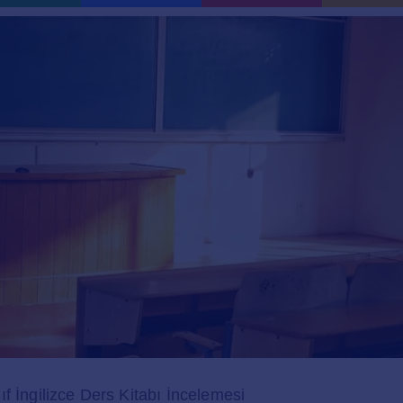
f İngilizce Ders Kitabı İncelemesi