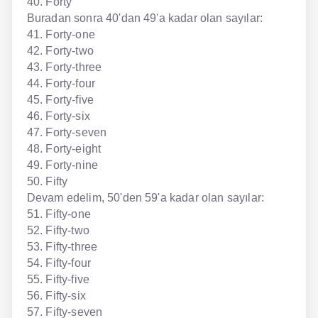
40. Forty
Buradan sonra 40'dan 49'a kadar olan sayılar:
41. Forty-one
42. Forty-two
43. Forty-three
44. Forty-four
45. Forty-five
46. Forty-six
47. Forty-seven
48. Forty-eight
49. Forty-nine
50. Fifty
Devam edelim, 50'den 59'a kadar olan sayılar:
51. Fifty-one
52. Fifty-two
53. Fifty-three
54. Fifty-four
55. Fifty-five
56. Fifty-six
57. Fifty-seven