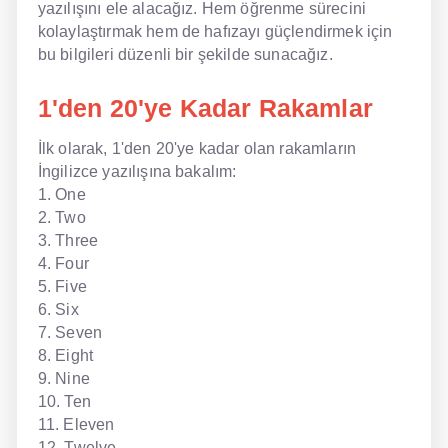
yazılışını ele alacağız. Hem öğrenme sürecini
kolaylaştırmak hem de hafızayı güçlendirmek için
NLP İngilizce
bu bilgileri düzenli bir şekilde sunacağız.
Offline İngilizce
1'den 20'ye Kadar Rakamlar
Online İngilizce
İlk olarak, 1'den 20'ye kadar olan rakamların
Sözlük
İngilizce yazılışına bakalım:
1. One
Tavsiyeler
2. Two
3. Three
Gizlilik Politikası
4. Four
5. Five
Bize Ulaşın
6. Six
7. Seven
8. Eight
9. Nine
10. Ten
11. Eleven
12. Twelve