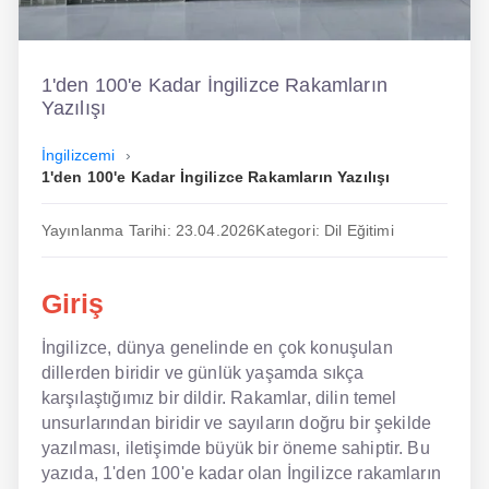
İngilizce
Dil Eğitimi
1'den 100'e Kadar İngilizce Rakamların
Yazılışı
Dil Kursu
İngilizcemi
En Hızlı İngilizce
1'den 100'e Kadar İngilizce Rakamların Yazılışı
En Kolay İngilizce
Yayınlanma Tarihi: 23.04.2026
Kategori: Dil Eğitimi
En Ucuz İngilizce
Giriş
En Uygun İngilizce
İngilizce, dünya genelinde en çok konuşulan
Hipnozla İngilizce
dillerden biridir ve günlük yaşamda sıkça
Hızlı İngilizce
karşılaştığımız bir dildir. Rakamlar, dilin temel
unsurlarından biridir ve sayıların doğru bir şekilde
İngilizce Kursu Yorum
yazılması, iletişimde büyük bir öneme sahiptir. Bu
yazıda, 1'den 100'e kadar olan İngilizce rakamların
İngilizce Kursu