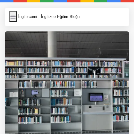
İngilizcemi
İngilizcemi - İngilizce Eğitim Bloğu
İngilizce Kelimeler
Resim Yükle
Wordpress Cache
Anasayfa
İngilizce Yemek Tarifleri
İngilizce Şarkı Sözleri
5 Günde İngilizce
Bilinçaltı İngilizce
İngilizce Biyografiler