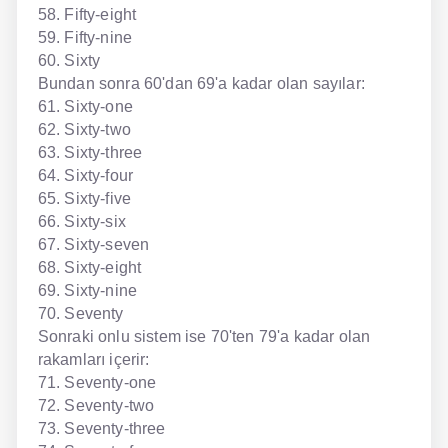
58. Fifty-eight
59. Fifty-nine
60. Sixty
Bundan sonra 60'dan 69'a kadar olan sayılar:
61. Sixty-one
62. Sixty-two
63. Sixty-three
64. Sixty-four
65. Sixty-five
66. Sixty-six
67. Sixty-seven
68. Sixty-eight
69. Sixty-nine
70. Seventy
Sonraki onlu sistem ise 70'ten 79'a kadar olan
rakamları içerir:
71. Seventy-one
72. Seventy-two
73. Seventy-three