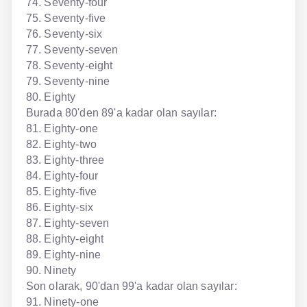
74. Seventy-four
75. Seventy-five
76. Seventy-six
77. Seventy-seven
78. Seventy-eight
79. Seventy-nine
80. Eighty
Burada 80'den 89'a kadar olan sayılar:
81. Eighty-one
82. Eighty-two
83. Eighty-three
84. Eighty-four
85. Eighty-five
86. Eighty-six
87. Eighty-seven
88. Eighty-eight
89. Eighty-nine
90. Ninety
Son olarak, 90'dan 99'a kadar olan sayılar:
91. Ninety-one